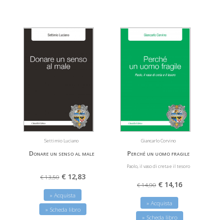
Settimio Luciano
Giancarlo Corvino
Donare un senso al male
Perché un uomo fragile
Paolo, il vaso di creta e il tesoro
€ 12,83
€ 13,50
€ 14,16
€ 14,90
» Acquista
» Acquista
» Scheda libro
» Scheda libro