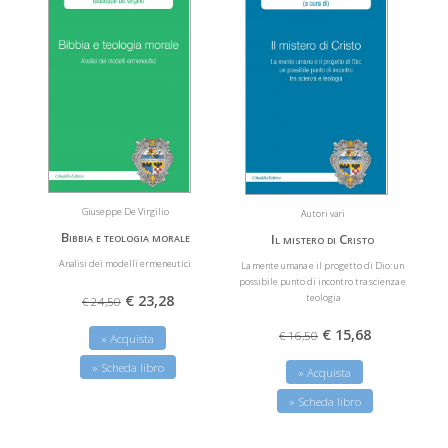
Giuseppe De Virgilio
Autori vari
Bibbia e teologia morale
Il mistero di Cristo
Analisi dei modelli ermeneutici
La mente umana e il progetto di Dio: un
possibile punto di incontro tra scienza e
teologia
€ 23,28
€ 24,50
€ 15,68
€ 16,50
» Acquista
» Scheda libro
» Acquista
» Scheda libro