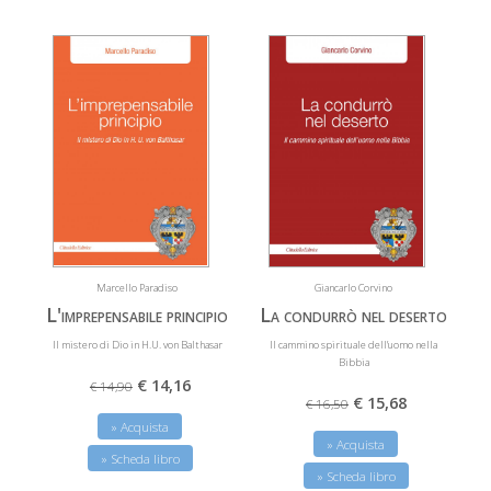
Marcello Paradiso
Giancarlo Corvino
L'imprepensabile principio
La condurrò nel deserto
Il mistero di Dio in H.U. von Balthasar
Il cammino spirituale dell’uomo nella
Bibbia
€ 14,16
€ 14,90
€ 15,68
€ 16,50
» Acquista
» Acquista
» Scheda libro
» Scheda libro