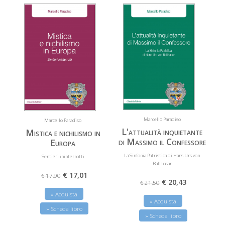
Marcello Paradiso
Marcello Paradiso
L'attualità inquietante
Mistica e nichilismo in
di Massimo il Confessore
Europa
La Sinfonia Patristica di Hans Urs von
Sentieri ininterrotti
Balthasar
€ 17,01
€ 17,90
€ 20,43
€ 21,50
» Acquista
» Acquista
» Scheda libro
» Scheda libro