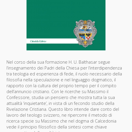
Nel corso della sua formazione H. U. Balthasar segue
l’insegnamento dei Padri della Chiesa per l’interdipendenza
tra teologia ed esperienza di fede, il ruolo necessario della
filosofia nella speculazione e nel linguaggio dogmatico, il
rapporto con la cultura del proprio tempo per il compito
dell’annuncio cristiano. Con le ricerche su Massimo il
Confessore, studia un pensiero che mostra tutta la sua
attualità ‘inquietante’, in vista di un fecondo studio della
Rivelazione Cristiana. Questo libro intende dare conto del
lavoro del teologo svizzero, ne ripercorre il metodo di
ricerca specie su Massimo che nel dogma di Calcedonia
vede il principio filosofico della sintesi come chiave