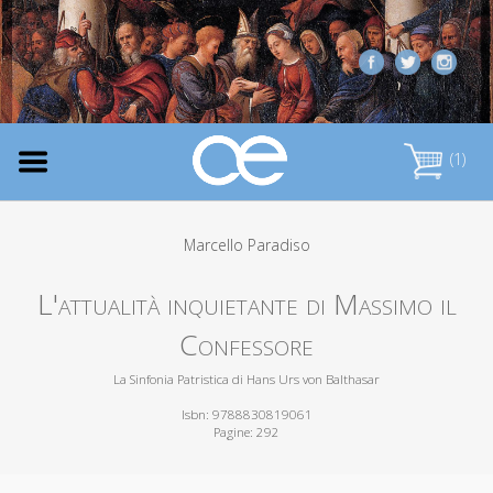
(1)
Marcello Paradiso
L'attualità inquietante di Massimo il
Confessore
La Sinfonia Patristica di Hans Urs von Balthasar
Isbn: 9788830819061
Pagine: 292