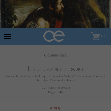
(1)
Giovanni Rossi
Il futuro nelle radici
Una storia che si racconta. Lo spirito della Pro Civitate Christiana nelle “Lettere ai
Rocchigiani” del suo fondatore
Isbn: 9788830819894
Pagine: 346
€ 25.5