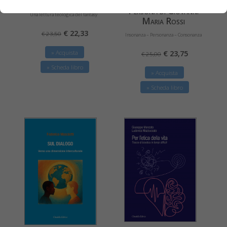
Il Metodo Voce-
Il mito che salva
Persona di Giovanni
Una lettura teologica del fantasy
Maria Rossi
€ 22,33
€ 23,50
Insonanza – Personanza – Consonanza
€ 23,75
» Acquista
€ 25,00
» Scheda libro
» Acquista
» Scheda libro