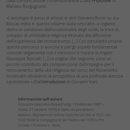
dalla comunicazione contemporanea» (Dalla
Prefazione
di
Mariano Borgognoni).
«L’antologia di passi di articoli di don Giovanni Rossi su «La
Rocca» edita in questo volume aiuta senz’altro a cogliere,
dietro le condizioni dell’occasionalità degli scritti, la linea di
sviluppo di un’iniziativa religiosa intonata alla diffusione
dell’esperienza del cristianesimo. [...] Con peculiarità proprie
questo percorso si avvicina e per gli aspetti fondamentali
coincide largamente con il ministero e l’opera di Angelo
Giuseppe Roncalli. [...] Le pagine che seguono sono un
piccolo contributo alla comprensione dell’impegno per il
rinnovamento della vita religiosa nel corso del Novecento,
osservato attraverso la prospettiva di una profonda amicizia
sacerdotale » (Dall’
Introduzione
di Giovanni Vian).
Informazioni sull'autore
Giovanni Giacomo Rossi (Parigi, 19 febbraio 1887 –
Assisi, 27 ottobre 1975) è stato un presbitero
italiano.
Segretario di Andrea Carlo Ferrari fino al 1921, nel
1920 fondò la Compagnia di San Paolo e nel 1939 la Pro
Civitate Christiana in Assisi.