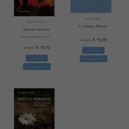
Giovanni Rossi
Agostino Orilia
Il cardinal Ferrari
Semi del presente
Parabole dei giorni nostri
€ 10,45
€ 11,00
€ 14,73
€ 15,50
» Acquista
» Acquista
» Scheda libro
» Scheda libro