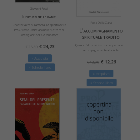
Giovanni Rossi
Il futuro nelle radici
Paola Della Ciana
Una storia che si racconta. Lo spirito della
L'accompagnamento
Pro Civitate Christiana nelle “Lettere ai
Rocchigiani” del suo fondatore
spirituale tradito
Quando l'abuso si insinua nei percorsi di
€ 24,23
€ 25,50
accompagnamento alla fede
» Acquista
€ 12,26
€ 12,90
» Scheda libro
» Acquista
» Scheda libro