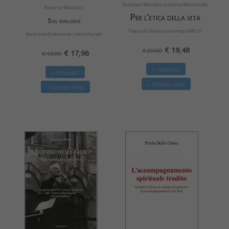
Giuseppe Manzato, Ludovica Mazzuccato
Federico Masciotti
Per l’etica della vita
Sul dialogo
Tracce di bioetica in tempi difficili
Verso una dimensione interculturale
€ 19,48
€ 20,50
€ 17,96
€ 18,90
» Acquista
» Acquista
» Scheda libro
» Scheda libro