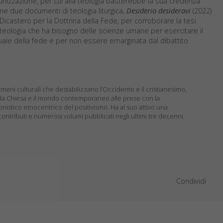
munizzazione, per cui alla teologia basterebbe la sua credenza
e due documenti di teologia liturgica,
Desiderio desideravi
(2022)
 Dicastero per la Dottrina della Fede, per corroborare la tesi
teologia che ha bisogno delle scienze umane per esercitare il
tuale della fede e per non essere emarginata dal dibattito
omeni culturali che destabilizzano l’Occidente e il cristianesimo,
ano la Chiesa e il mondo contemporaneo alle prese con la
nistico etnocentrico del positivismo. Ha al suo attivo una
contributi e numerosi volumi pubblicati negli ultimi tre decenni.
Condividi