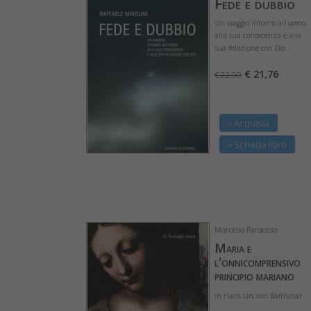
Fede e dubbio
Un viaggio intorno all’uomo,
alla sua conoscenza e alla
sua relazione con Dio
€ 21,76
€ 22,90
» Acquista
» Scheda libro
Marcello Paradiso
Maria e
l'onnicomprensivo
principio mariano
in Hans Urs von Balthasar