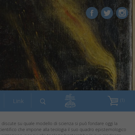
Link
(1)
 si discute su quale modello di scienza si può fondare oggi la
cientifico che impone alla teologia il suo quadro epistemologico