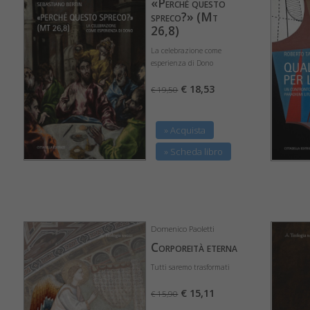
«Perché questo
spreco?» (Mt
26,8)
La celebrazione come
esperienza di Dono
€ 18,53
€ 19,50
» Acquista
» Scheda libro
Domenico Paoletti
Corporeità eterna
Tutti saremo trasformati
€ 15,11
€ 15,90