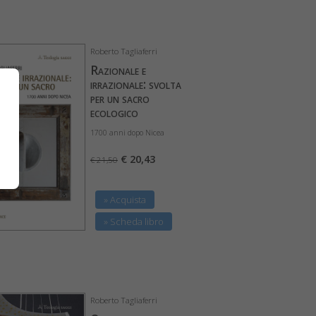
Roberto Tagliaferri
Razionale e
irrazionale: svolta
per un sacro
ecologico
1700 anni dopo Nicea
€ 20,43
€ 21,50
» Acquista
» Scheda libro
Roberto Tagliaferri