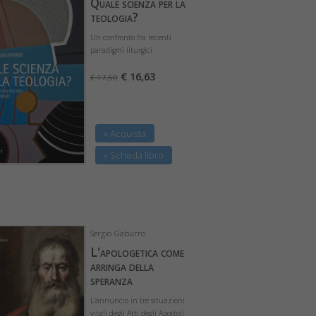
Quale scienza per la
teologia?
Un confronto fra recenti
paradigmi liturgici
€ 16,63
€ 17,50
» Acquista
» Scheda libro
Sergio Gaburro
L'apologetica come
arringa della
speranza
L'annuncio in tre situazioni
vitali degli Atti degli Apostoli