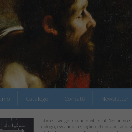
iamo
Catalogo
Contatti
Newsletter
Il libro si svolge tra due punti focali. Nel primo
teologia, evitando lo scoglio del riduzionismo s