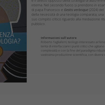
e il difetto opposto della strategia di auto-im
interna. Nel secondo fuoco si prendono in esam
di papa Francesco e
Gestis verbisque
(2024) del
della necessità di una teologia comparata; una 
suo compito critico riguardo alla mediazione ri
pubblico.
Informazioni sull'autore
Roberto Tagliaferri, teologo interessato ai fen
tenta di interfacciare i punti critici che agit
complessità e con la fine del paradigma riduzio
vastissima produzione scientifica, con diversi 