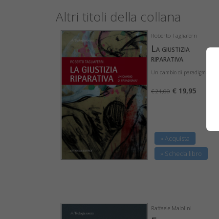
Altri titoli della collana
Roberto Tagliaferri
La giustizia
riparativa
Un cambio di paradigma?
€ 19,95
€ 21,00
» Acquista
» Scheda libro
Raffaele Maiolini