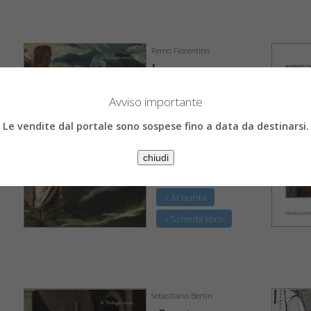
Remo Fiorentino
La parola di
Dio al cuore
della Chiesa
Avviso importante
Orientamenti teologici e
Le vendite dal portale sono sospese fino a data da destinarsi.
formativi
€ 17,96
€ 18,90
chiudi
» Acquista
» Scheda libro
Sebastiano Bertin